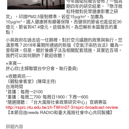
今年國衛院報告發佈了一個為
期四年的研究結果，「懸浮微
粒特徵對民眾健康影響之研
究」，印證PM2.5管制標準，若從15μg/m³、加嚴為
10μg/m³，國人健康將有顯著保障，而健保的節省也能從近30
億元、節省到47.4億元。這個系列，為您解析本篇報告的重
點！
小英政府在過去這一任期裡，對於空污議題的政策與執行，您
滿意嗎？2018年暑期所通過的新版《空氣汙染防治法》雖為一
里程碑，但是，關於後續子法及相關配套措施，其實近百項，
我們可以如何期許？歡迎收聽！
※來賓—
許心欣(主婦聯盟台中分會‧執行委員)
※收聽資訊----
《觀點會客室》(陳瑋主持)
台灣時間
*首播：每周一2100
*重播：每周二700/ 每周日1900 / 下周一600
*隨選隨聽：「台大風險社會政策研究中心」官網專區
http://rsprc.ntu.edu.tw/zh-TW/m07-3/rsprc-broadcast-review
【本節目由needs RADIO和臺大風險社會中心共同製播】
詳細內容