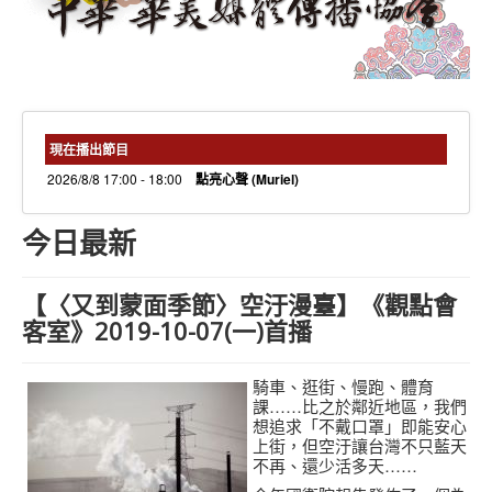
needs 專欄
needs觀點新聞
捐款方式
線上捐款
現在播出節目
2026/8/8 17:00 - 18:00
點亮心聲 (Muriel)
今日最新
【〈又到蒙面季節〉空汙漫臺】《觀點會
客室》2019-10-07(一)首播
騎車、逛街、慢跑、體育
課……比之於鄰近地區，我們
想追求「不戴口罩」即能安心
上街，但空汙讓台灣不只藍天
不再、還少活多天……