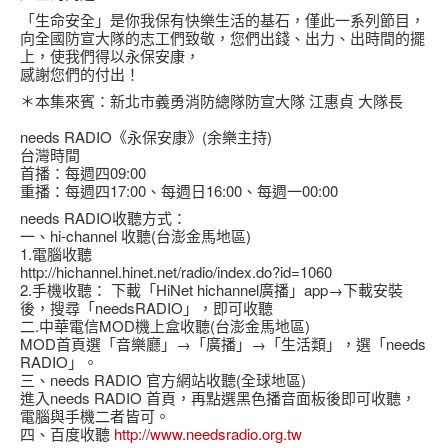
「生命安全」是你我保有快樂生活的基石，僅此一系列節目，
向全國防宣大隊的志工們致敬，您們出錢、出力、出時間的擺
上，使我們得以永保安康，
感謝您們的付出！
＊本集來賓：新北市義勇消防總隊防宣大隊 江惠貞 大隊長
needs RADIO《永保安康》(余樂主持)
台灣時間
首播：每週四09:00
重播：每週四17:00、每週日16:00、每週一00:00
needs RADIO收聽方式：
一、hi-channel 收聽(台澎金馬地區)
1.電腦收聽
http://hichannel.hinet.net/radio/index.do?id=1060
2.手機收聽： 下載「HiNet hichannel廣播」app→下載安裝
後，搜尋「needsRADIO」，即可收聽
二.中華電信MOD機上盒收聽(台澎金馬地區)
MOD首頁選「音樂廳」→「廣播」→「生活類」，選「needs
RADIO」。
三、needs RADIO 官方網站收聽(全球地區)
進入needs RADIO 首頁，再點選黑色播音面板後即可收聽，
電腦與手機二者皆可。
四、百度收聽
http://www.needsradio.org.tw