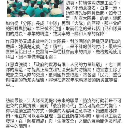
初衷，持續做消防志工至今。
為了不願意掛名，白走一遭，
她堅持先從隊員做起，如今已
是「防宣大隊長」的她，談起
如何從「分隊」長成「中隊」再到「大隊」的歷程，那些曾經
的困難與挑戰，早已微不足道，取而代之的是包括自己和隊員
們的成長、專業的精進、致災率的下降和人命的保障。
作風強勢又講求效率的江大隊長，對於團隊的建造更是相當的
嚴謹，她清楚定義「志工精神」，是不計報償的付出，最終把
喜樂留給自己，更將每一筆從社會而來的資源，嚴格規範使用
科目，絕不拿做聯誼用途；
江惠貞強調：「政府的資源有限，人民的力量無窮」，志工團
隊的建造，才能真正建立起社區安全的防護網！防宣志工除了
城鄉之間大隊的交流，更到國外去取經，將各國「民力」整合
與培訓的新知與經驗，體現在這22年求精求變的防災宣導當
中…
訪談最後，江大隊長更提出未來的願景，防疫的行動若是不可
避免的長期抗戰，面對「後疫情時代」生活可能產生的變化，
得以繼續宣講的方式、傳達的內容與注意事項，她鼓勵姊妹
們，現在就可以著手整理；並在此防疫的同時，更可以主動去
發現，在「防疫措施」與「生活安全」之間的互動關係及可能
產生的問題。